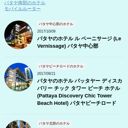
パタヤ南部のホテル
モバイルルーター
パタヤ中心部のホテル
2017/10/09
パタヤのホテル ル ベーニサージ (Le
Vernissage) パタヤ中心部
パタヤビーチロードのホテル
2017/09/21
パタヤのホテル パッタヤー ディスカ
バリー チック タワー ビーチ ホテル
(Pattaya Discovery Chic Tower
Beach Hotel) パタヤビーチロード
パタヤ北部のホテル