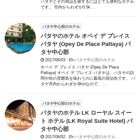
パタヤとその周辺を旅するにはとても便利なホテル
です。 市内からわずか0.5k ...
パタヤ中心部のホテル
パタヤのホテル オペイ デ プレイス
パタヤ (Opey De Place Pattaya) パ
タヤ中心部
2017/06/03
-
パタヤ中心部のホテル
オペイ デ プレイス パタヤ (Opey De Place
Pattaya) オペイ デ プレイス パタヤは、パタヤの訪
問や街の雰囲気を味わうのに最高の宿泊先です。 パ
タヤ市内からわずか3Kmなので、 ...
パタヤ中心部のホテル
パタヤのホテル LK ローヤル スイー
ト ホテル (LK Royal Suite Hotel) パ
タヤ中心部
2017/06/02
-
パタヤ中心部のホテル