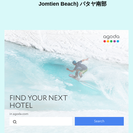
Jomtien Beach) パタヤ南部