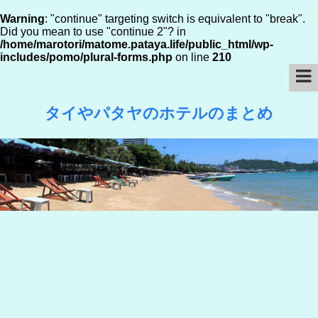
Warning
: "continue" targeting switch is equivalent to "break".
Did you mean to use "continue 2"? in
/home/marotori/matome.pataya.life/public_html/wp-
includes/pomo/plural-forms.php
on line
210
タイやパタヤのホテルのまとめ