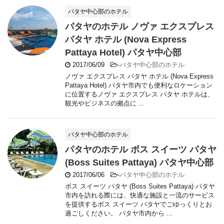
パタヤ中心部のホテル
パタヤのホテル ノヴァ エクスプレス
パタヤ ホテル (Nova Express
Pattaya Hotel) パタヤ中心部
2017/06/09
-
パタヤ中心部のホテル
ノヴァ エクスプレス パタヤ ホテル (Nova Express
Pattaya Hotel) パタヤ市内でも便利なロケーション
に位置するノヴァ エクスプレス パタヤ ホテルは、
観光やビジネスの拠点に ...
パタヤ中心部のホテル
パタヤのホテル ボス スイーツ パタヤ
(Boss Suites Pattaya) パタヤ中心部
2017/06/06
-
パタヤ中心部のホテル
ボス スイーツ パタヤ (Boss Suites Pattaya) パタヤ
市内を訪れる際には、快適な施設と一流のサービス
を提供するボス スイーツ パタヤでごゆっくりとお
過ごしください。 パタヤ市内から ...