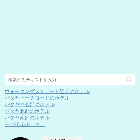
ウォーキングストリート近くのホテル
パタヤビーチロードのホテル
パタヤ中心部のホテル
パタヤ北部のホテル
パタヤ南部のホテル
モバイルルーター