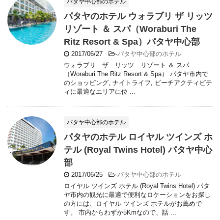
パタヤ中心部のホテル
パタヤのホテル ウォラブリ ザ リッツ
リゾート ＆ スパ（Woraburi The
Ritz Resort & Spa）パタヤ中心部
2017/06/27
-
パタヤ中心部のホテル
ウォラブリ ザ リッツ リゾート ＆ スパ
（Woraburi The Ritz Resort & Spa） パタヤ市内で
のショッピング, ナイトライフ, ビーチアクティビテ
ィに最適なエリアに位 ...
パタヤ中心部のホテル
パタヤのホテル ロイヤル ツインズ ホ
テル (Royal Twins Hotel) パタヤ中心
部
2017/06/25
-
パタヤ中心部のホテル
ロイヤル ツインズ ホテル (Royal Twins Hotel) パタ
ヤ市内の観光に最適で便利なロケーションをお探し
の方には、ロイヤル ツインズ ホテルがお薦めで
す。 市内からわずか5Kmなので、話 ...