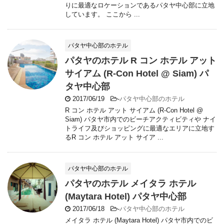
りに最適なロケーションであるパタヤ中心部に立地
しています。 ここから ...
パタヤ中心部のホテル
パタヤのホテル R コン ホテル アット
サイアム (R-Con Hotel @ Siam) パ
タヤ中心部
2017/06/19
-
パタヤ中心部のホテル
R コン ホテル アット サイアム (R-Con Hotel @
Siam) パタヤ市内でのビーチアクティビティや ナイ
トライフ及びショッピングに最適なエリアに立地す
るR コン ホテル アット サイア ...
パタヤ中心部のホテル
パタヤのホテル メイタラ ホテル
(Maytara Hotel) パタヤ中心部
2017/06/18
-
パタヤ中心部のホテル
メイタラ ホテル (Maytara Hotel) パタヤ市内でのビ