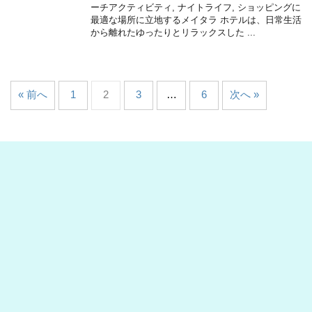
ーチアクティビティ, ナイトライフ, ショッピングに
最適な場所に立地するメイタラ ホテルは、日常生活
から離れたゆったりとリラックスした ...
« 前へ
1
2
3
…
6
次へ »