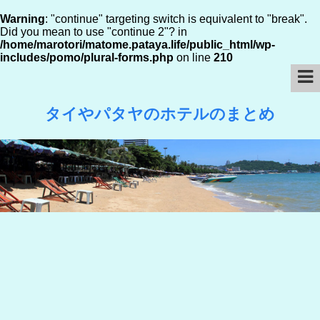
Warning
: "continue" targeting switch is equivalent to "break".
Did you mean to use "continue 2"? in
/home/marotori/matome.pataya.life/public_html/wp-
includes/pomo/plural-forms.php
on line
210
タイやパタヤのホテルのまとめ